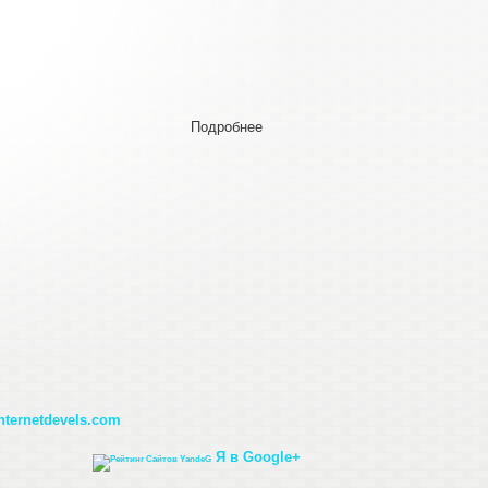
Подробнее
О
Орфический
Гимн
Персефоне
nternetdevels.com
Я в Google+