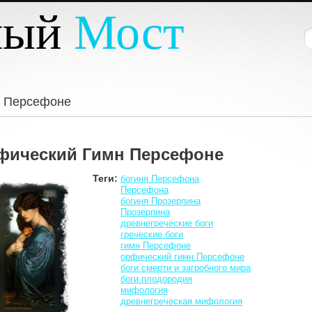
ный
Мост
П
Ф
 Персефоне
фический Гимн Персефоне
Теги:
богиня Персефона
Персефона
богиня Прозерпина
Прозерпина
древнегреческие боги
греческие боги
гимн Персефоне
орфический гимн Персефоне
боги смерти и загробного мира
боги плодородия
мифология
древнегреческая мифология