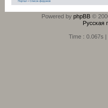
Портал
»
Список форумов
Powered by
phpBB
© 2000
Русская 
Time : 0.067s |